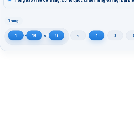
Thông báo treo Cờ Đảng, Cờ Tổ quốc chào mừng Đại hội Đại biể
Trang:
1
-
10
of
43
<
1
2