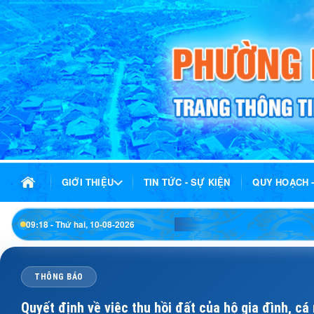
GIỚI THIỆU
TIN TỨC - SỰ KIỆN
QUY HOẠCH 
09:18 - Thứ hai, 10-08-2026
THÔNG BÁO
Quyết định về việc thu hồi đất của hộ gia đình, c