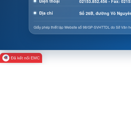
Điện thoại
02153.852.456 - Fax: 0215
Địa chỉ
Số 26B, đường Võ Nguyên
Giấy phép thiết lập Website số 98/GP-SVHTTDL do Sở Văn hó
Đã kết nối EMC