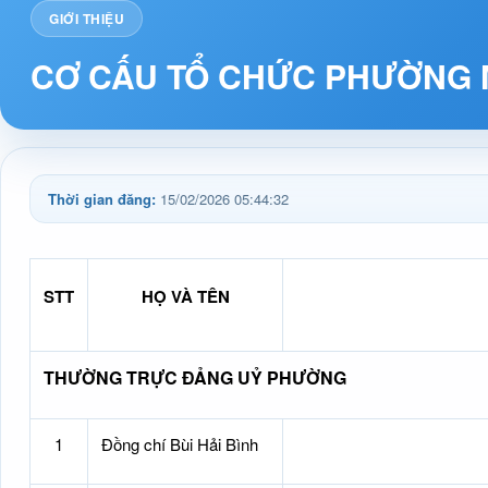
GIỚI THIỆU
CƠ CẤU TỔ CHỨC PHƯỜNG
Thời gian đăng:
15/02/2026 05:44:32
STT
HỌ VÀ TÊN
THƯỜNG TRỰC ĐẢNG UỶ PHƯỜNG
1
Đồng chí Bùi Hải Bình