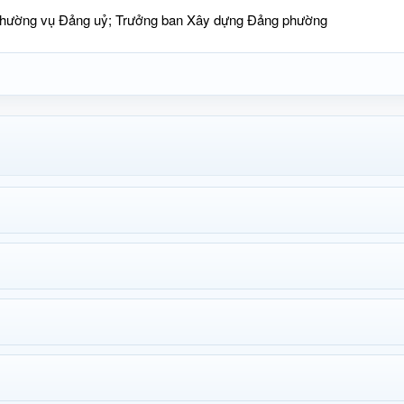
Thường vụ Đảng uỷ; Trưởng ban Xây dựng Đảng phường
 vụ Đảng uỷ; Chủ nhiệm Ủy ban kiểm tra Đảng ủy phường
 Ban Thường vụ Đảng uỷ, Trưởng công an phường
 Đảng uỷ, Phó Chủ tịch phụ trách cơ quan UBMTTQ Việt Nam
phường
h Đảng bộ phường, Chỉ huy trưởng Ban Chỉ huy Quân sự phường
hành Đảng bộ phường, Chánh Văn phòng Đảng ủy phường