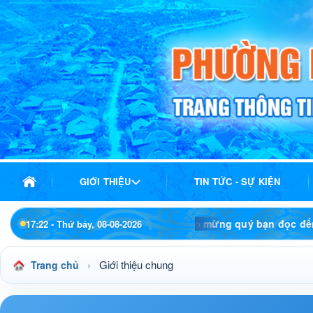
GIỚI THIỆU
TIN TỨC - SỰ KIỆN
Chào mừng quý bạn đọc đến với Trang thôn
17:22 - Thứ bảy, 08-08-2026
›
Giới thiệu chung
Trang chủ