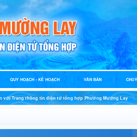
QUY HOẠCH - KẾ HOẠCH
VĂN BẢN
CHUY
g tin điện tử tổng hợp Phường Mường Lay