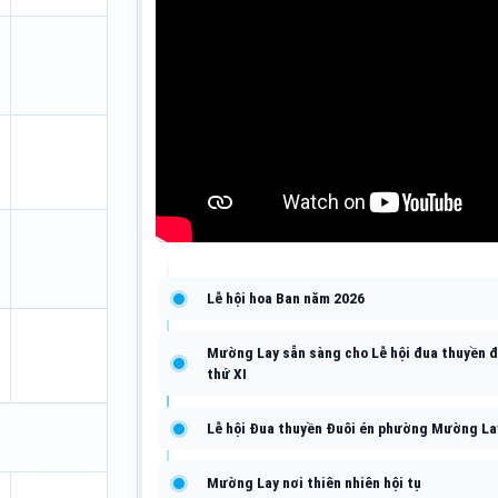
Lễ hội hoa Ban năm 2026
Mường Lay sẵn sàng cho Lễ hội đua thuyền đ
thứ XI
Lễ hội Đua thuyền Đuôi én phường Mường La
Mường Lay nơi thiên nhiên hội tụ
Thông báo về việc ngừng cấp tờ bìa sổ b