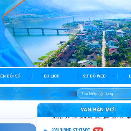
715 - CV/ĐU
Công văn về việc triển khai thực hiện nhiệ
giám sát theo Kết luận số 121- KL/TU, ng
của Ban Thường vụ Tỉnh ủy
622-CV/ĐU
Công văn về việc quán triệt, triển khai thự
hoạch 58-KH/TU, ngày 28/5/2026 của Ban
ỂN ĐỔI SỐ
DU LỊCH
SƠ ĐỒ WEB
Tỉnh ủy Điện Biên
221-CV/BXDĐ
Công văn về việc tuyên truyền chủ động p
ứng phó thiên tai trong thời gian tới trên 
VĂN BẢN MỚI
4051/UBND-KTHT&ĐT
Công văn V/v chủ động phòng, tránh lũ quét