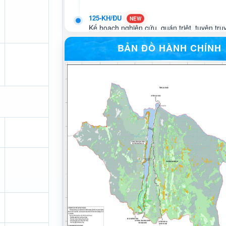
125-KH/ĐU
Kế hoạch nghiên cứu, quán triệt, tuyên tru
và triển khai thực hiện Quy định số 348-
ngày 25/6/2026 của Ban Tổ chức Trung ư
BẢN ĐỒ HÀNH CHÍNH
219-CV/BXDĐ
Công văn về việc đẩy mạnh công tác thông 
truyền Tuần phim kỷ niệm 79 năm Ngày Th
Liệt sĩ (27/7/1947 - 27/7/2026)
715 - CV/ĐU
Công văn về việc triển khai thực hiện nhiệ
giám sát theo Kết luận số 121- KL/TU, ng
của Ban Thường vụ Tỉnh ủy
622-CV/ĐU
Công văn về việc quán triệt, triển khai thự
hoạch 58-KH/TU, ngày 28/5/2026 của Ban
Tỉnh ủy Điện Biên
221-CV/BXDĐ
Công văn về việc tuyên truyền chủ động p