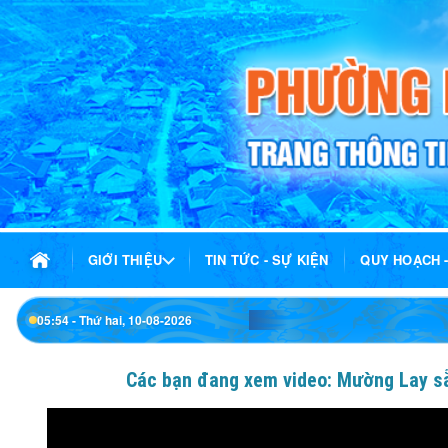
GIỚI THIỆU
TIN TỨC - SỰ KIỆN
QUY HOẠCH 
05:54 - Thứ hai, 10-08-2026
Các bạn đang xem video: Mường Lay sẵn