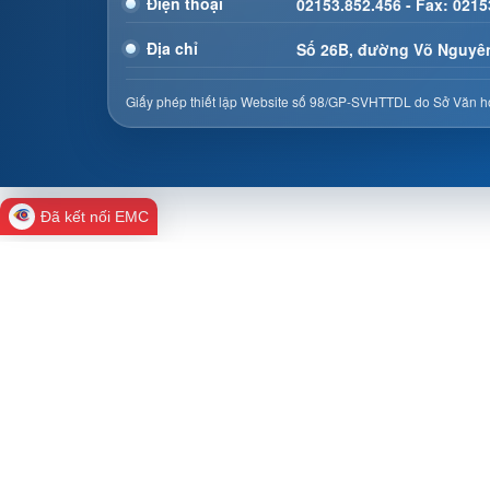
Điện thoại
02153.852.456 - Fax: 0215
Địa chỉ
Số 26B, đường Võ Nguyên
Giấy phép thiết lập Website số 98/GP-SVHTTDL do Sở Văn hó
Đã kết nối EMC