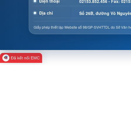
Điện thoại
02153.852.456 - Fax: 0215
Địa chỉ
Số 26B, đường Võ Nguyên
Giấy phép thiết lập Website số 98/GP-SVHTTDL do Sở Văn hó
Đã kết nối EMC