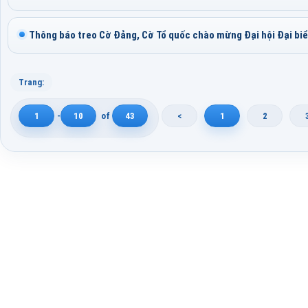
Thông báo treo Cờ Đảng, Cờ Tổ quốc chào mừng Đại hội Đại biể
Trang:
1
-
10
of
43
<
1
2