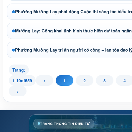
Phường Mường Lay phát động Cuộc thi sáng tác biểu tr
Mường Lay: Công khai tình hình thực hiện dự toán ng
Phường Mường Lay tri ân người có công – lan tỏa đạo l
Trang:
1
-
10
of
559
<
1
2
3
4
>
TRANG THÔNG TIN ĐIỆN TỬ