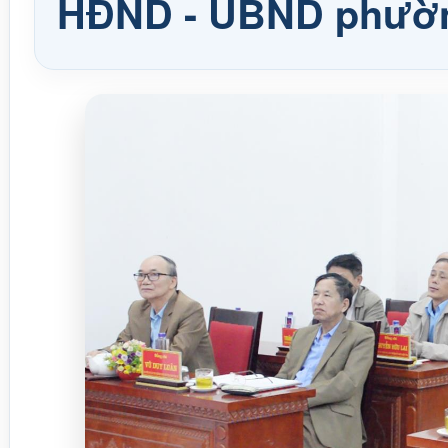
HĐND - UBND phườ