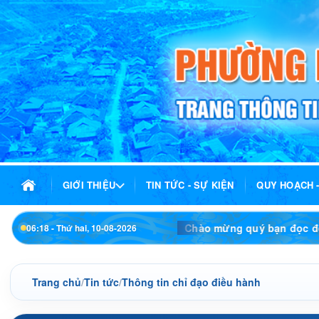
GIỚI THIỆU
TIN TỨC - SỰ KIỆN
QUY HOẠCH 
Chào mừng quý bạn đọc đến với Trang thông tin 
06:18 - Thứ hai, 10-08-2026
Trang chủ
/
Tin tức
/
Thông tin chỉ đạo điều hành