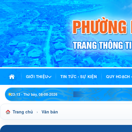
GIỚI THIỆU
TIN TỨC - SỰ KIỆN
QUY HOẠCH 
23:13 - Thứ bảy, 08-08-2026
›
Trang chủ
Văn bản