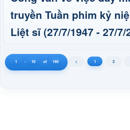
truyền Tuần phim kỷ ni
Liệt sĩ (27/7/1947 - 27/7/
1
-
10
of
160
<
1
2