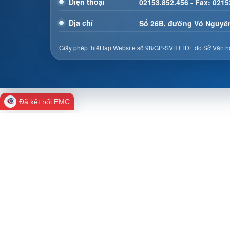
Điện thoại
02153.852.456 - Fax: 0215
Địa chỉ
Số 26B, đường Võ Nguyên
Giấy phép thiết lập Website số 98/GP-SVHTTDL do Sở Văn hó
Đã kết nối EMC